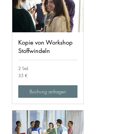
Kopie von Workshop
Stoffwindeln
2 Std.
35
35 €
Euro
Buchung anfragen