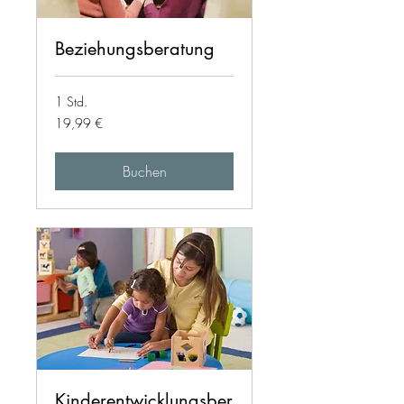
Beziehungsberatung
1 Std.
19,99
19,99 €
Euro
Buchen
Kinderentwicklungsber