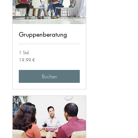
Gruppenberatung
1 Std.
19,99
19,99 €
Euro
Buchen