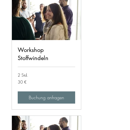
Workshop
Stoffwindeln
2 Std.
30
30 €
Euro
Buchung anfragen